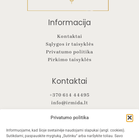
Informacija
Kontaktai
Sąlygos ir taisyklės
Privatumo politika
Pirkimo taisyklės
Kontaktai
+370 614 44495
info@irmida.lt
Privatumo politika
Bendraukime
Informuojame, kad šioje svetainėje naudojami slapukai (angl. cookies).
F
I
Y
E
Sutikdami, paspauskite mygtuką „Sutinku“ arba naršykite toliau. Savo