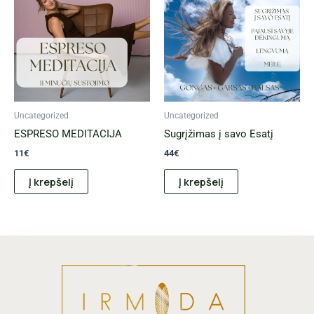
Uncategorized
Uncategorized
ESPRESO MEDITACIJA
Sugrįžimas į savo Esatį
11
€
44
€
Į krepšelį
Į krepšelį