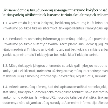
Skiriame dėmesį Jūsų duomenų apsaugai ir naršymo kokybei. Visada 
kurios padėtų užtikrinti tiek kuriamo turinio aktualumą tiek teikia
1.1. www.irmida.lt gerbia lankytojų bei klientų privatumą ir užtikrina
Privatumo politikos tikslas informuoti tinklapio klientus ir lankytojus, 
1.2. Perduodami asmeninę informaciją per mūsų tinklapį, Jūs patvirtinat
Privatumo politikoje nustatyta tvarka. Atkreipiame Jūsų dėmesį, jog Pri
kitaip naudojasi Tinklapiu ar jo dalimi, taip pat bet kokiais įrankiais ar
įrankiais, prieinamais Tinklapyje ar bet kokiu kitu Tinklapio turiniu.
1.3. Mūsų tinklapyje įdiegtos priemonės suteikia galimybę juo naudotis a
lankytojai, tiek klientai, kurie nėra užsiregistravę mūsų internetinėje sv
atskleisti Jūsų asmeninę informaciją (pavyzdžiui, registruotis, susikurt
1.4. Atkreipiame Jūsų dėmesį, kad tinklapis automatiškai nerenka jokių 
statistinių tinklapio duomenų dėka mes galime tobulinti savo internetin
lankomumo rodiklius, lankytinų URL nuorodų kelią bei statistiką, tinkla
duomenys nėra siejami su Jūsų nurodyta Asmenine informacija. Šie duomen