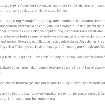
ūsų pateiktą Asmeninę informaciją savo vidiniais tikslais, įskaitant susis
nformuoti apie paslaugų, tinklapio atnaujinimus.
ikiamą “Google Tag Manager” programą, kuria naudojantis atliekamos inter
 sugeneruota informacija apie tai, kaip Jūs naudojate Tinklapį (kartu su 
ngti ataskaitas apie Tinklapio populiarumą jos operatoriui ir atlikti kitas
aktai arba jei šie tretieji asmenys apdoroja informaciją Google vardu. Goo
ali neleisti Google įdiegti Slapukų, tačiau atkreipiame Jūsų dėmesį į tai,
Jūsų veikla Tinklapyje susiję duomenys gali būti naudojami Google aukščiau
ook (Pixel). Daugiau apie “Facebook” naudojamus slapukus galite sužinoti 
idžiate į Jūsų įrenginį (kompiuterį, telefono aparatą ir pan.) įrašyti sla
s.
 Asmeninės informacijos, taip pat be atskiro Jūsų sutikimo neparduoda jo
mas ar kitu būdu, Jūsų nurodytu kontaktiniu elektroninio pašto adresu ir 
bei gali būti atšauktas, bet kuriuo metu.