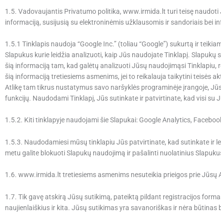
1.5. Vadovaujantis Privatumo politika, www.irmida.lt turi teisę naudoti J
informaciją, susijusią su elektroninėmis užklausomis ir sandoriais bei i
1.5.1 Tinklapis naudoja “Google Inc.” (toliau “Google”) sukurtą ir te
Slapukus kurie leidžia analizuoti, kaip Jūs naudojate Tinklapį. Slapukų
šią informaciją tam, kad galėtų analizuoti Jūsų naudojimąsi Tinklapiu, re
šią informaciją tretiesiems asmenims, jei to reikalauja taikytini teisės 
Atlikę tam tikrus nustatymus savo naršyklės programinėje įrangoje, Jūs g
funkcijų. Naudodami Tinklapį, Jūs sutinkate ir patvirtinate, kad visi su 
1.5.2. Kiti tinklapyje naudojami šie Slapukai: Google Analytics, Faceb
1.5.3. Naudodamiesi mūsų tinklapiu Jūs patvirtinate, kad sutinkate ir le
metu galite blokuoti Slapukų naudojimą ir pašalinti nuolatinius Slapuku
1.6. www.irmida.lt tretiesiems asmenims nesuteikia prieigos prie Jūsų
1.7. Tik gavę atskirą Jūsų sutikimą, pateiktą pildant registracijos for
naujienlaiškius ir kita. Jūsų sutikimas yra savanoriškas ir nėra būtinas 