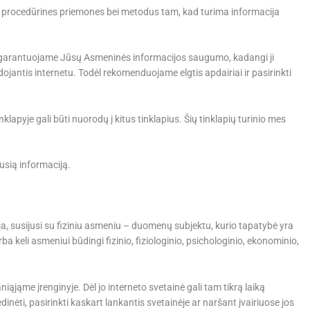
 ir procedūrines priemones bei metodus tam, kad turima informacija
negarantuojame Jūsų Asmeninės informacijos saugumo, kadangi ji
antis internetu. Todėl rekomenduojame elgtis apdairiai ir pasirinkti
lapyje gali būti nuorodų į kitus tinklapius. Šių tinklapių turinio mes
jusią informaciją.
ja, susijusi su fiziniu asmeniu – duomenų subjektu, kurio tapatybė yra
 keli asmeniui būdingi fizinio, fiziologinio, psichologinio, ekonominio,
iąjąme įrenginyje. Dėl jo interneto svetainė gali tam tikrą laiką
dinėti, pasirinkti kaskart lankantis svetainėje ar naršant įvairiuose jos