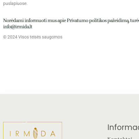
puslapiuose.
Norėdami informuoti mus apie Privatumo politikos pažeidimą, turėdam
info@irmida.lt
© 2024 Visos teisės saugomos
Informac