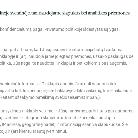
ėje svetainėje, tad naudojame slapukus bei analitikos priemones,
 konfidencialumą pagal Privatumo politikoje išdėstytas sąlygas.
aip pat patvirtinate, kad Jūsų asmeninė informacija būtų tvarkoma
nklapyje ir (ar), naudoja jame įdiegtas priemones, užsako paslaugas bei
politika, Jūs negalite naudotis Tinklapiu ir bet kokiomis paslaugomis,
anoniminė informacija. Tinklapiu anonimiškai gali naudotis tiek
ip arba kol Jūs nenuspręsite tinklapyje atlikti veiksmų, kurie reikalauja
įskaitant užsakymo pateikimą svečio teisėmis) ir pan.).
taisyklingą tinklapio veikimą ir Jūsų naršymo patirtį, taip pat gaunamų
ų svetainėje integruoti slapukai automatiškai renka: puslapių
 IP adresą, geografinę padėtį ir informaciją esančią slapukuose. Šie
 ir (ar) klientų srautų įvertinimui.