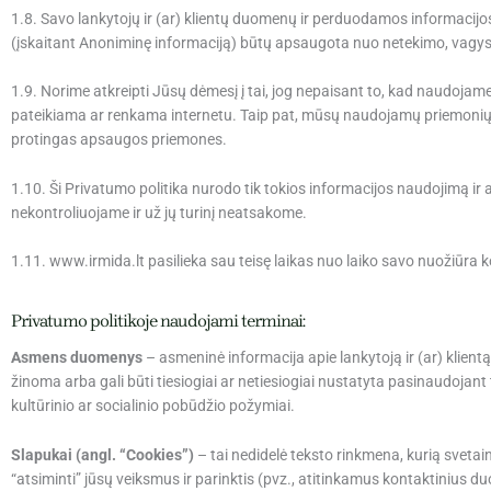
1.8. Savo lankytojų ir (ar) klientų duomenų ir perduodamos informacijo
(įskaitant Anoniminę informaciją) būtų apsaugota nuo netekimo, vagyst
1.9. Norime atkreipti Jūsų dėmesį į tai, jog nepaisant to, kad naudo
pateikiama ar renkama internetu. Taip pat, mūsų naudojamų priemonių ga
protingas apsaugos priemones.
1.10. Ši Privatumo politika nurodo tik tokios informacijos naudojimą ir a
nekontroliuojame ir už jų turinį neatsakome.
1.11. www.irmida.lt pasilieka sau teisę laikas nuo laiko savo nuožiūra kor
Privatumo politikoje naudojami terminai:
Asmens duomenys
– asmeninė informacija apie lankytoją ir (ar) klient
žinoma arba gali būti tiesiogiai ar netiesiogiai nustatyta pasinaudojant
kultūrinio ar socialinio pobūdžio požymiai.
Slapukai (angl. “Cookies”)
– tai nedidelė teksto rinkmena, kurią svetain
“atsiminti” jūsų veiksmus ir parinktis (pvz., atitinkamus kontaktinius duo