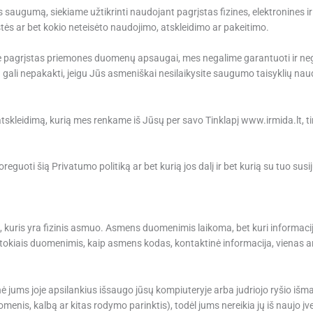
s saugumą, siekiame užtikrinti naudojant pagrįstas fizines, elektronines
ės ar bet kokio neteisėto naudojimo, atskleidimo ar pakeitimo.
jame pagrįstas priemones duomenų apsaugai, mes negalime garantuoti ir 
li nepakakti, jeigu Jūs asmeniškai nesilaikysite saugumo taisyklių naudoj
tskleidimą, kurią mes renkame iš Jūsų per savo Tinklapį www.irmida.lt, tink
eguoti šią Privatumo politiką ar bet kurią jos dalį ir bet kurią su tuo susi
ą, kuris yra fizinis asmuo. Asmens duomenimis laikoma, bet kuri informaci
 tokiais duomenimis, kaip asmens kodas, kontaktinė informacija, vienas arba
ė jums joje apsilankius išsaugo jūsų kompiuteryje arba judriojo ryšio išman
menis, kalbą ar kitas rodymo parinktis), todėl jums nereikia jų iš naujo įve