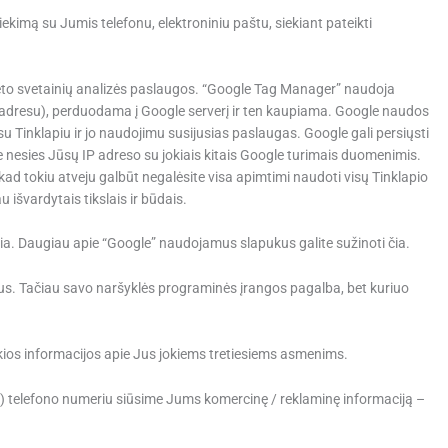
iekimą su Jumis telefonu, elektroniniu paštu, siekiant pateikti
neto svetainių analizės paslaugos. “Google Tag Manager” naudoja
IP adresu), perduodama į Google serverį ir ten kaupiama. Google naudos
 su Tinklapiu ir jo naudojimu susijusias paslaugas. Google gali persiųsti
gle nesies Jūsų IP adreso su jokiais kitais Google turimais duomenimis.
 kad tokiu atveju galbūt negalėsite visa apimtimi naudoti visų Tinklapio
 išvardytais tikslais ir būdais.
čia. Daugiau apie “Google” naudojamus slapukus galite sužinoti čia.
pukus. Tačiau savo naršyklės programinės įrangos pagalba, bet kuriuo
kios informacijos apie Jus jokiems tretiesiems asmenims.
(ar) telefono numeriu siūsime Jums komercinę / reklaminę informaciją –