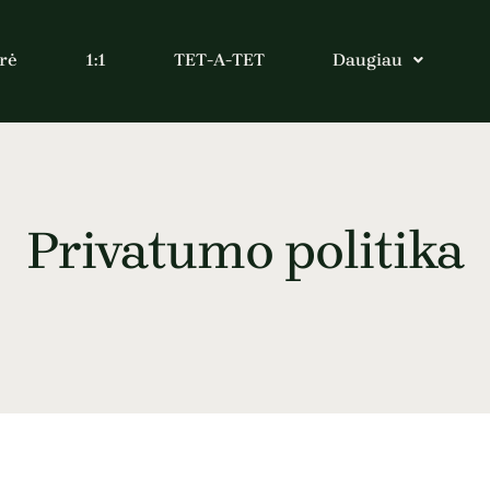
rė
1:1
TET-A-TET
Daugiau
Privatumo politika