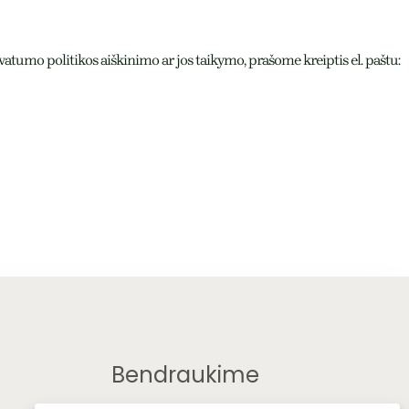
tumo politikos aiškinimo ar jos taikymo, prašome kreiptis el. paštu:
Bendraukime
F
I
Y
E