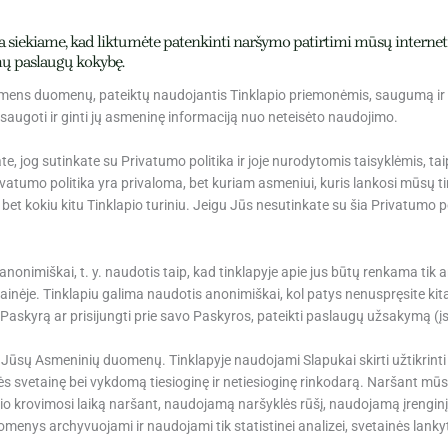
siekiame, kad liktumėte patenkinti naršymo patirtimi mūsų internetin
mų paslaugų kokybę.
 Asmens duomenų, pateiktų naudojantis Tinklapio priemonėmis, saugumą ir
apsaugoti ir ginti jų asmeninę informaciją nuo neteisėto naudojimo.
e, jog sutinkate su Privatumo politika ir joje nurodytomis taisyklėmis, t
vatumo politika yra privaloma, bet kuriam asmeniui, kuris lankosi mūsų ti
ba bet kokiu kitu Tinklapio turiniu. Jeigu Jūs nesutinkate su šia Privatumo 
nonimiškai, t. y. naudotis taip, kad tinklapyje apie jus būtų renkama tik 
etainėje. Tinklapiu galima naudotis anonimiškai, kol patys nenuspręsite kita
i Paskyrą ar prisijungti prie savo Paskyros, pateikti paslaugų užsakymą (
Jūsų Asmeninių duomenų. Tinklapyje naudojami Slapukai skirti užtikrinti 
ės svetainę bei vykdomą tiesioginę ir netiesioginę rinkodarą. Naršant mūs
pio krovimosi laiką naršant, naudojamą naršyklės rūšį, naudojamą įrenginį,
ys archyvuojami ir naudojami tik statistinei analizei, svetainės lankytojų